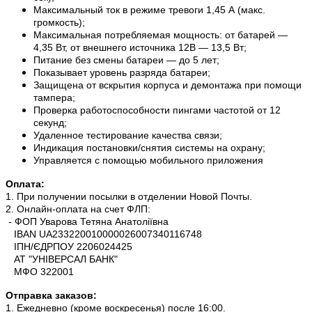
Максимальный ток в режиме тревоги 1,45 А (макс.
громкость);
Максимальная потребляемая мощность: от батарей —
4,35 Вт, от внешнего источника 12В — 13,5 Вт;
Питание без смены батареи — до 5 лет;
Показывает уровень разряда батареи;
Защищена от вскрытия корпуса и демонтажа при помощи
тампера;
Проверка работоспособности пингами частотой от 12
секунд;
Удаленное тестирование качества связи;
Индикация постановки/снятия системы на охрану;
Управляется c помощью мобильного приложения
Оплата:
1. При получении посылки в отделении Новой Почты.
2. Онлайн-оплата на счет ФЛП:
- ФОП Уварова Тетяна Анатоліївна
IBAN UA233220010000026007340116748
ІПН/ЄДРПОУ 2206024425
АТ "УНІВЕРСАЛ БАНК"
МФО 322001
Отправка заказов:
1. Ежедневно (кроме воскресенья) после 16:00.