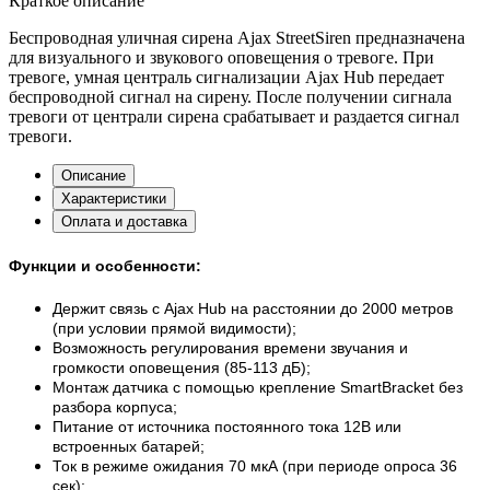
Краткое описание
Беспроводная уличная сирена Ajax StreetSiren предназначена
для визуального и звукового оповещения о тревоге. При
тревоге, умная централь сигнализации Ajax Hub передает
беспроводной сигнал на сирену. После получении сигнала
тревоги от централи сирена срабатывает и раздается сигнал
тревоги.
Описание
Характеристики
Оплата и доставка
Функции и особенности:
Держит связь с Ajax Hub на расстоянии до 2000 метров
(при условии прямой видимости);
Возможность регулирования времени звучания и
громкости оповещения (85-113 дБ);
Монтаж датчика с помощью крепление SmartBracket без
разбора корпуса;
Питание от источника постоянного тока 12В или
встроенных батарей;
Ток в режиме ожидания 70 мкА (при периоде опроса 36
сек);