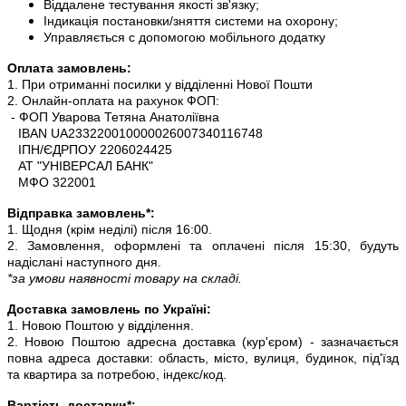
Віддалене тестування якості зв'язку;
Індикація постановки/зняття системи на охорону;
Управляється c допомогою мобільного додатку
Оплата замовлень:
1. При отриманні посилки у відділенні Нової Пошти
2. Онлайн-оплата на рахунок ФОП:
- ФОП Уварова Тетяна Анатоліївна
IBAN UA233220010000026007340116748
ІПН/ЄДРПОУ 2206024425
АТ "УНІВЕРСАЛ БАНК"
МФО 322001
Відправка замовлень*:
1. Щодня (крім неділі) після 16:00.
2. Замовлення, оформлені та оплачені після 15:30, будуть
надіслані наступного дня.
*за умови наявності товару на складі.
Доставка замовлень по Україні:
1. Новою Поштою у відділення.
2. Новою Поштою адресна доставка (кур'єром) - зазначається
повна адреса доставки: область, місто, вулиця, будинок, під'їзд
та квартира за потребою, індекс/код.
Вартість доставки*: