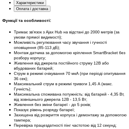
Характеристики
Оплата і доставка
Функції та особливості:
Тримає зв'язок з Ajax Hub на відстані до 2000 метрів (за
умови прямої видимості);
Можливість регулювання часу звучання і гучності
оповіщення (85-113 дБ);
Монтаж датчика за допомогою кріплення SmartBracket без
розбору корпусу;
Живлення від джерела постійного струму 12В або
вбудованих батарей;
Струм в режимі очікування 70 мкА (при періоді опитування
36 сек);
Максимальний струм в режимі тривоги 1,45 А (макс.
Гучність);
Максимальна споживана потужність: від батарей - 4,35 Вт,
від зовнішнього джерела 12В - 13,5 Вт;
Живлення без зміни батареї - до 5 років;
Показує рівень розряду батареї;
Захищена від розкриття корпуса і демонтажу за допомогою
тампера;
Перевірка працездатності пінг частотою від 12 секунд;