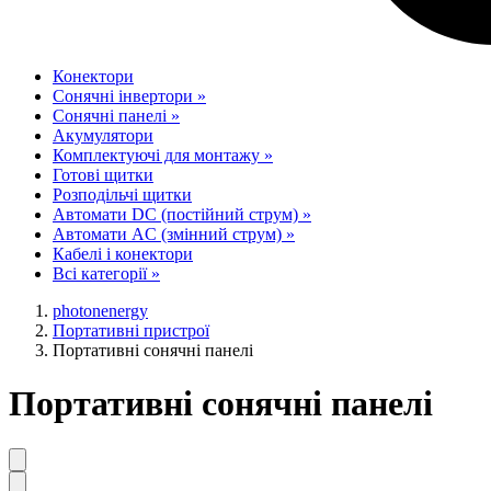
Конектори
Сонячні інвертори
»
Сонячні панелі
»
Акумулятори
Комплектуючі для монтажу
»
Готові щитки
Розподільчі щитки
Автомати DC (постійний струм)
»
Автомати AC (змінний струм)
»
Кабелі і конектори
Всі категорії
»
photonenergy
Портативні пристрої
Портативні сонячні панелі
Портативні сонячні панелі