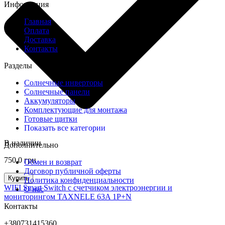
Информация
Главная
Оплата
Доставка
Контакты
Разделы
Солнечные инверторы
Солнечные панели
Аккумуляторы
Комплектующие для монтажа
Готовые щитки
Показать все категории
В наличии
Дополнительно
750,0 грн
Обмен и возврат
Договор публичной оферты
Купить
Политика конфиденциальности
WIFI Smart Switch с счетчиком электроэнергии и
О нас
мониторингом TAXNELE 63A 1P+N
Контакты
+380731415360