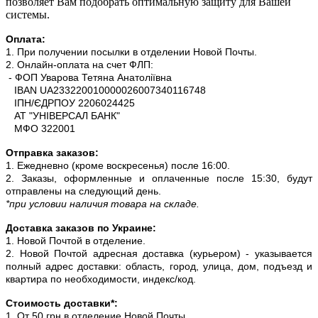
позволяет Вам подобрать оптимальную защиту для Вашей
системы.
Оплата:
1. При получении посылки в отделении Новой Почты.
2. Онлайн-оплата на счет ФЛП:
- ФОП Уварова Тетяна Анатоліївна
IBAN UA233220010000026007340116748
ІПН/ЄДРПОУ 2206024425
АТ "УНІВЕРСАЛ БАНК"
МФО 322001
Отправка заказов:
1. Ежедневно (кроме воскресенья) после 16:00.
2. Заказы, оформленные и оплаченные после 15:30, будут
отправлены на следующий день.
*при условии наличия товара на складе.
Доставка заказов по Украине:
1. Новой Почтой в отделение.
2. Новой Почтой адресная доставка (курьером) - указывается
полный адрес доставки: область, город, улица, дом, подъезд и
квартира по необходимости, индекс/код.
Стоимость доставки*:
1. От 50 грн в отделение Новой Почты.