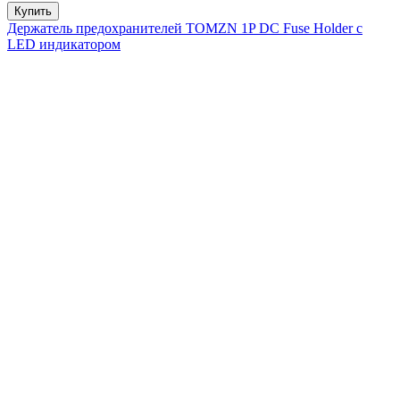
Купить
Держатель предохранителей TOMZN 1P DC Fuse Holder с
LED индикатором