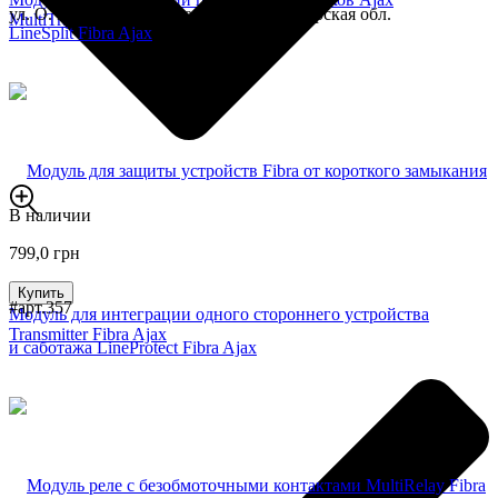
ул. О. Босого, 1, с. Макалевичи Житомирская обл.
MultiTransmitter Fibra
В наличии
799,0 грн
Купить
#арт.357
Модуль для интеграции одного стороннего устройства
Transmitter Fibra Ajax