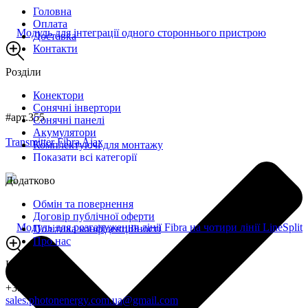
Головна
Оплата
Доставка
Контакти
Розділи
Конектори
Сонячні інвертори
#арт.355
Сонячні панелі
Акумулятори
Комплектуючі для монтажу
Показати всі категорії
Додатково
Обмін та повернення
Договір публічної оферти
Політика конфіденційності
Про нас
Контакти
+380731415360
sales.photonenergy.com.ua@gmail.com