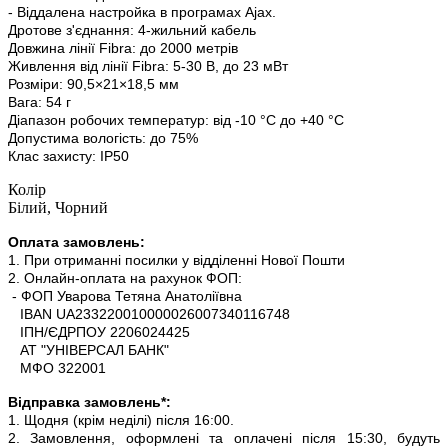
- Віддалена настройка в програмах Ajax.
Дротове з'єднання: 4-жильний кабель
Довжина лінії Fibra: до 2000 метрів
Живлення від лінії Fibra: 5-30 В, до 23 мВт
Розміри: 90,5×21×18,5 мм
Вага: 54 г
Діапазон робочих температур: від -10 °C до +40 °C
Допустима вологість: до 75%
Клас захисту: IP50
Колір
Білий, Чорний
Оплата замовлень:
1. При отриманні посилки у відділенні Нової Пошти
2. Онлайн-оплата на рахунок ФОП:
- ФОП Уварова Тетяна Анатоліївна
IBAN UA233220010000026007340116748
ІПН/ЄДРПОУ 2206024425
АТ "УНІВЕРСАЛ БАНК"
МФО 322001
Відправка замовлень*:
1. Щодня (крім неділі) після 16:00.
2. Замовлення, оформлені та оплачені після 15:30, будуть