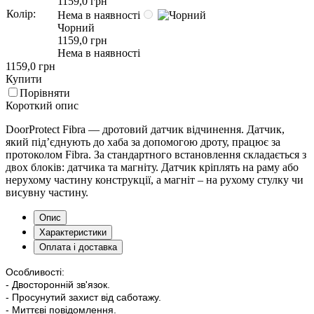
1159,0 грн
Колір:
Нема в наявності
Чорний
1159,0 грн
Нема в наявності
1159,0 грн
Купити
Порівняти
Короткий опис
DoorProtect Fibra — дротовий датчик відчинення. Датчик,
який під’єднують до хаба за допомогою дроту, працює за
протоколом Fibra. За стандартного встановлення складається з
двох блоків: датчика та магніту. Датчик кріплять на раму або
нерухому частину конструкції, а магніт – на рухому стулку чи
висувну частину.
Опис
Характеристики
Оплата і доставка
Особливості:
- Двосторонній зв'язок.
- Просунутий захист від саботажу.
- Миттєві повідомлення.