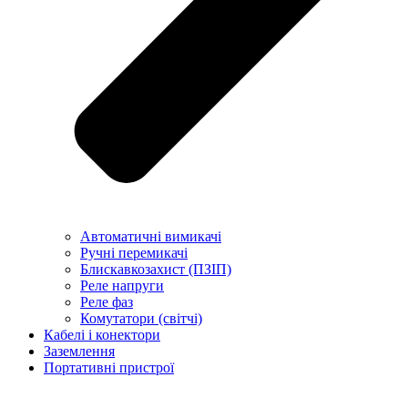
Автоматичні вимикачі
Ручні перемикачі
Блискавкозахист (ПЗІП)
Реле напруги
Реле фаз
Комутатори (світчі)
Кабелі і конектори
Заземлення
Портативні пристрої