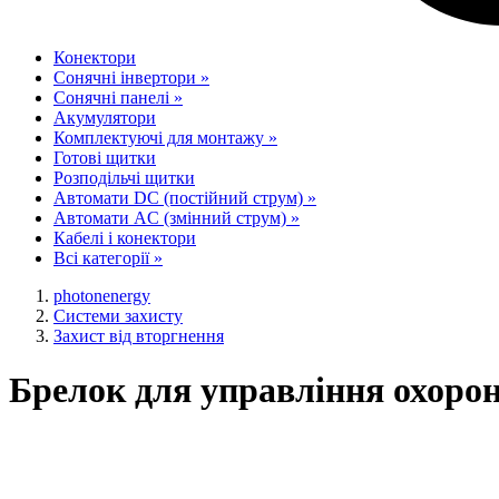
Конектори
Сонячні інвертори
»
Сонячні панелі
»
Акумулятори
Комплектуючі для монтажу
»
Готові щитки
Розподільчі щитки
Автомати DC (постійний струм)
»
Автомати AC (змінний струм)
»
Кабелі і конектори
Всі категорії
»
photonenergy
Системи захисту
Захист від вторгнення
Брелок для управління охорон