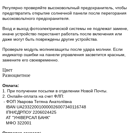
Регулярно проверяйте высоковольтный предохранитель, чтобы
предотвратить открытие солнечной панели после перегорания
высоковольтного предохранителя.
Вход и выход фотоэлектрической системы не подлежат замене,
иначе устройство перестанет работать после включения или
даже могут быть повреждены другие устройства.
Проверьте модуль молниезащиты после удара молнии. Если
индикатор ошибки на панели управления засветится красным,
замените его своевременно.
Цвет
Разноцветное
Оплата:
1. При получении посылки в отделении Новой Почты.
2. Онлайн-оплата на счет ФЛП:
- ФОП Уварова Тетяна Анатоліївна
IBAN UA233220010000026007340116748
ІПН/ЄДРПОУ 2206024425
АТ "УНІВЕРСАЛ БАНК"
МФО 322001
Отправка заказов: