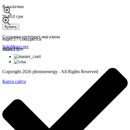
В наличии
2640,0 грн
Купить
Создание интернет-магазина
#щит.17
Ожидается
SoloMono.net
3850,0 грн
#щит.15
Copyright 2026 photonenergy . All Rights Reserved
Карта сайта