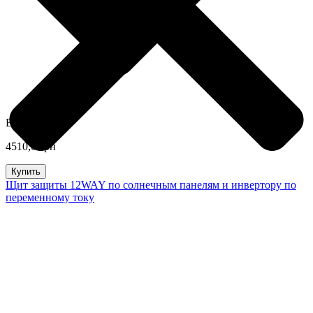
В наличии
4510,0 грн
Купить
Щит защиты 12WAY по солнечным панелям и инвертору по
переменному току