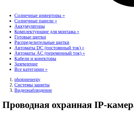
Солнечные инверторы
»
Солнечные панели
»
Аккумуляторы
Комплектующие для монтажа
»
Готовые щитки
Распределительные щитки
Автоматы DC (постоянный ток)
»
Автоматы AC (переменный ток)
»
Кабели и конекторы
Заземление
Все категории
»
photonenergy
Системы защиты
Видеонаблюдение
Проводная охранная IP-камер