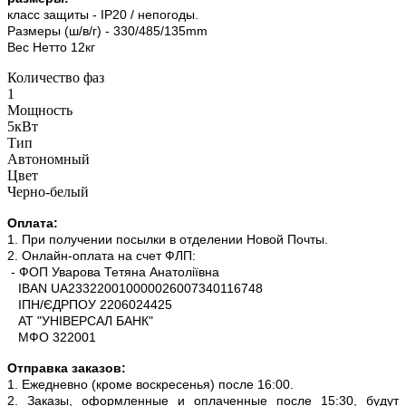
класс защиты - IP20 / непогоды.
Размеры (ш/в/г) - 330/485/135mm
Вес Нетто 12кг
Количество фаз
1
Мощность
5кВт
Тип
Автономный
Цвет
Черно-белый
Оплата:
1. При получении посылки в отделении Новой Почты.
2. Онлайн-оплата на счет ФЛП:
- ФОП Уварова Тетяна Анатоліївна
IBAN UA233220010000026007340116748
ІПН/ЄДРПОУ 2206024425
АТ "УНІВЕРСАЛ БАНК"
МФО 322001
Отправка заказов:
1. Ежедневно (кроме воскресенья) после 16:00.
2. Заказы, оформленные и оплаченные после 15:30, будут