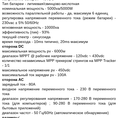
Тип батареи - литиевая/свинцово-кислотная
номинальная мощность - 5000va/5000W
возможность параллельной работы - да, максимум 6 единиц
регулировка напряжения переменного тока (режим батареи) -
230vac ± 5% 50/60Hz
мгновенная мощность - 10000va
эффективность (пик) - 93%
текущий спектр - синусоида
время перехода - 10ms типично, 20ms максимум
сторона DC
максимальная мощность pv - 6000w
диапазон MPPT @ рабочее напряжение - 120vdc ~ 430vdc
количество независимых MPP трекеров/ стрингов на MPP Tracker
- 1/1
максимальное напряжение pv - 450vdc
максимальный ток зарядки pv - 100A
сторона AC
зарядный ток - 80A
входное напряжение переменного тока - 230 В переменного
тока
диапазон регулирования напряжения - 170-280 В переменного
тока (для компьютеров) ; 90-280 В переменного тока (для
бытовых приложений)
диапазон частот - 50 Гц/60Hz (автоматическое обнаружение)
размеры: