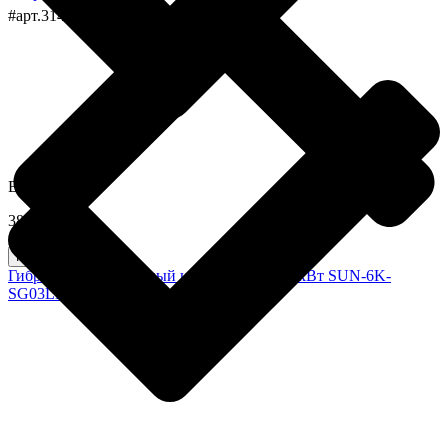
#арт.314
В наличии
38100,0 грн
Купить
Гибридный однофазный инвертор Deye 6 кВт SUN-6K-
SG03LP1-EU