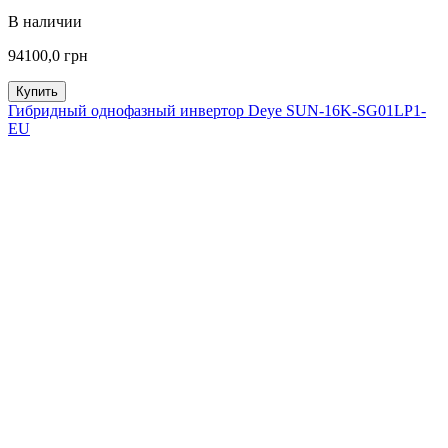
В наличии
94100,0 грн
Купить
Гибридный однофазный инвертор Deye SUN-16K-SG01LP1-
EU