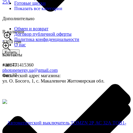
Готовые щитки
Показать все категории
Дополнительно
Обмен и возврат
В наличии
Договор публичной оферты
Политика конфиденциальности
430,0 грн
О нас
Купить
Контакты
#авт.47
+380731415360
photonenergy.ua@gmail.com
#авт.37
Физический адрес магазина:
ул. О. Босого, 1, с. Макалевичи Житомирская обл.