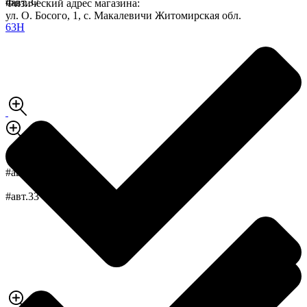
#авт.37
Физический адрес магазина:
ул. О. Босого, 1, с. Макалевичи Житомирская обл.
#авт.44
#авт.33