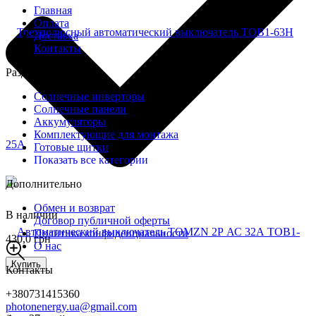
Главная
Оплата
Доставка
Контакты
Разделы
Солнечные инверторы
Солнечные панели
Аккумуляторы
Комплектующие для монтажа
Готовые щитки
Показать все категории
Дополнительно
Обмен и возврат
В наличии
Договор публичной оферты
Политика конфиденциальности
430,0 грн
О нас
Купить
Контакты
+380731415360
photonenergy.ua@gmail.com