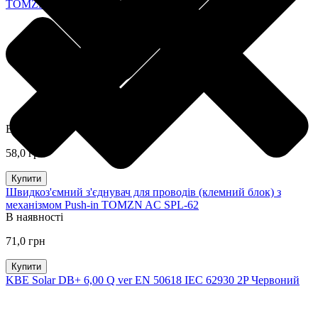
TOMZN AC LT-933
В наявності
58,0 грн
Купити
Швидкоз'ємний з'єднувач для проводів (клемний блок) з
механізмом Push-in TOMZN AC SPL-62
В наявності
71,0 грн
Купити
KBE Solar DB+ 6,00 Q ver EN 50618 IEC 62930 2P Червоний