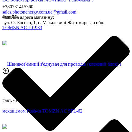
+380731415360
sales.photonenergy.com.ua@gmail.com
#авт.75
Фізична адреса магазину:
вул. О. Босого, 1, с. Макалевичі Житомирська обл.
#авт.76