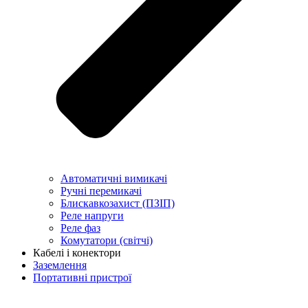
Автоматичні вимикачі
Ручні перемикачі
Блискавкозахист (ПЗІП)
Реле напруги
Реле фаз
Комутатори (світчі)
Кабелі і конектори
Заземлення
Портативні пристрої