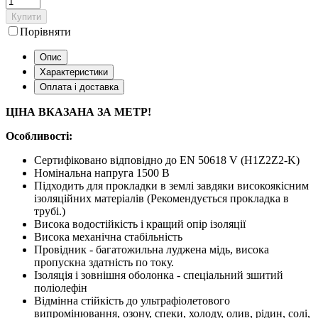
Купити
Порівняти
Опис
Характеристики
Оплата і доставка
ЦІНА ВКАЗАНА ЗА МЕТР!
Особливості:
Сертифіковано відповідно до EN 50618 V (H1Z2Z2-K)
Номінальна напруга 1500 В
Підходить для прокладки в землі завдяки високоякісним
ізоляційних матеріалів (Рекомендується прокладка в
трубі.)
Висока водостійкість і кращий опір ізоляції
Висока механічна стабільність
Провідник - багатожильна луджена мідь, висока
пропускна здатність по току.
Ізоляція і зовнішня оболонка - спеціальний зшитий
поліолефін
Відмінна стійкість до ультрафіолетового
випромінювання, озону, спеки, холоду, олив, рідин, солі,