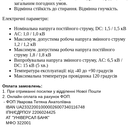
загальним погодних умов.
Відмінна стійкість до стирання. Відмінна гнучкість.
Електричні параметри:
Номінальна напруга постійного струму, DC: 1,5 / 1,5 кВ
AC: 1,0 / 1,0 кВ
Максимум. допустима робоча напруга змінного струму
1,2 / 1,2 кВ
Максимум. допустима робоча напруга постійного
струму 1,8 / 1,8 кВ
Випробувальна напруга змінного струму, AC: 6,5 кВ /
DC: 15 кВ (5 хв.)
Температура експлуатації: від -40 до +90 градусів
Максимальна температура провідника 120 градусів
Оплата замовлень:
1. При отриманні посилки у відділенні Нової Пошти
2. Онлайн-оплата на рахунок ФОП:
- ФОП Уварова Тетяна Анатоліївна
IBAN UA233220010000026007340116748
ІПН/ЄДРПОУ 2206024425
АТ "УНІВЕРСАЛ БАНК"
МФО 322001