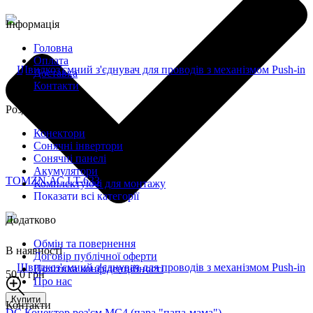
Інформація
Головна
Оплата
Доставка
Контакти
Розділи
Конектори
Сонячні інвертори
Сонячні панелі
Акумулятори
Комплектуючі для монтажу
Показати всі категорії
Додатково
Обмін та повернення
В наявності
Договір публічної оферти
Політика конфіденційності
50,0 грн
Про нас
Купити
Контакти
DC Конектор роз'єм MC4 (пара "папа-мама")