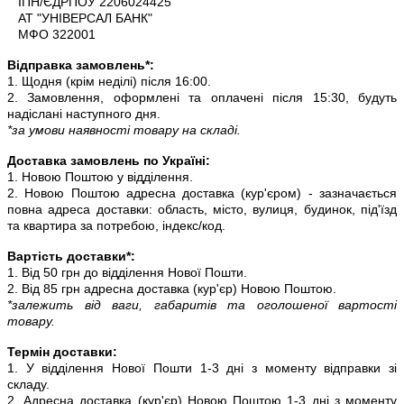
ІПН/ЄДРПОУ 2206024425
АТ "УНІВЕРСАЛ БАНК"
МФО 322001
Відправка замовлень*:
1. Щодня (крім неділі) після 16:00.
2. Замовлення, оформлені та оплачені після 15:30, будуть
надіслані наступного дня.
*за умови наявності товару на складі.
Доставка замовлень по Україні:
1. Новою Поштою у відділення.
2. Новою Поштою адресна доставка (кур'єром) - зазначається
повна адреса доставки: область, місто, вулиця, будинок, під'їзд
та квартира за потребою, індекс/код.
Вартість доставки*:
1. Від 50 грн до відділення Нової Пошти.
2. Від 85 грн адресна доставка (кур'єр) Новою Поштою.
*залежить від ваги, габаритів та оголошеної вартості
товару.
Термін доставки:
1. У відділення Нової Пошти 1-3 дні з моменту відправки зі
складу.
2. Адресна доставка (кур'єр) Новою Поштою 1-3 дні з моменту