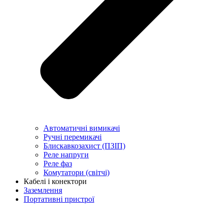
Автоматичні вимикачі
Ручні перемикачі
Блискавкозахист (ПЗІП)
Реле напруги
Реле фаз
Комутатори (світчі)
Кабелі і конектори
Заземлення
Портативні пристрої