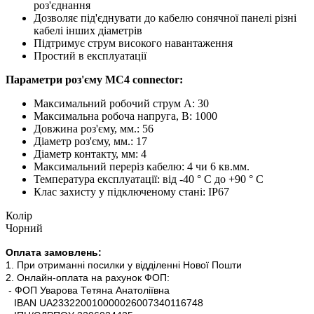
роз'єднання
Дозволяє під'єднувати до кабелю сонячної панелі різні
кабелі інших діаметрів
Підтримує струм високого навантаження
Простий в експлуатації
Параметри роз'єму MC4 connector:
Максимальний робочий струм А: 30
Максимальна робоча напруга, В: 1000
Довжина роз'єму, мм.: 56
Діаметр роз'єму, мм.: 17
Діаметр контакту, мм: 4
Максимальний переріз кабелю: 4 чи 6 кв.мм.
Температура експлуатації: від -40 ° C до +90 ° C
Клас захисту у підключеному стані: IP67
Колір
Чорний
Оплата замовлень:
1. При отриманні посилки у відділенні Нової Пошти
2. Онлайн-оплата на рахунок ФОП:
- ФОП Уварова Тетяна Анатоліївна
IBAN UA233220010000026007340116748