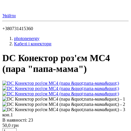
Увійти
+380731415360
photonenergy
Кабелі і конектори
DC Конектор роз'єм MC4
(пара "папа-мама")
кон.1
В наявності: 23
50,0 грн