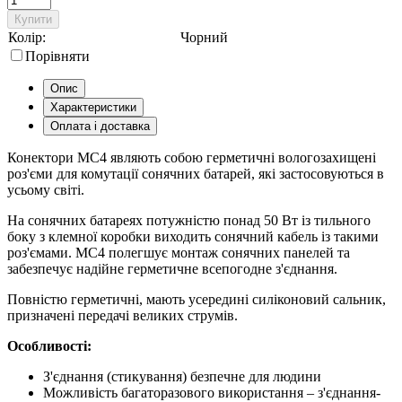
Купити
Колір:
Чорний
Порівняти
Опис
Характеристики
Оплата і доставка
Конектори МС4 являють собою герметичні вологозахищені
роз'єми для комутації сонячних батарей, які застосовуються в
усьому світі.
На сонячних батареях потужністю понад 50 Вт із тильного
боку з клемної коробки виходить сонячний кабель із такими
роз'ємами. МC4 полегшує монтаж сонячних панелей та
забезпечує надійне герметичне всепогодне з'єднання.
Повністю герметичні, мають усередині силіконовий сальник,
призначені передачі великих струмів.
Особливості:
З'єднання (стикування) безпечне для людини
Можливість багаторазового використання – з'єднання-