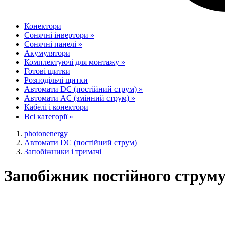
Конектори
Сонячні інвертори
»
Сонячні панелі
»
Акумулятори
Комплектуючі для монтажу
»
Готові щитки
Розподільчі щитки
Автомати DC (постійний струм)
»
Автомати AC (змінний струм)
»
Кабелі і конектори
Всі категорії
»
photonenergy
Автомати DC (постійний струм)
Запобіжники і тримачі
Запобіжник постійного стру