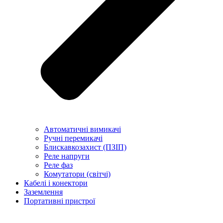
Автоматичні вимикачі
Ручні перемикачі
Блискавкозахист (ПЗІП)
Реле напруги
Реле фаз
Комутатори (світчі)
Кабелі і конектори
Заземлення
Портативні пристрої