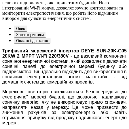
великих підприємств, так і приватних будинків. Його
інтегрований Wi-Fi модуль дозволяє зручно контролювати та
моніторити електропостачання, що робить його відмінним
вибором для сучасних енергетичних систем.
Опис
Характеристики
Оплата і доставка
Трифазний мережевий інвертор DEYE SUN-20K-G05
20KW 2 MPPT Wi-Fi 220/380V
- це важливий компонент
сонячної енергетичної системи, який дозволяє підключати
сонячні панелі до електричної мережі будинку або
підприємства. Він ідеально підходить для використання в
сонячних електростанціях різних масштабів - від
домашніх систем до комерційних проектів.
Мережеві інвертори підключаються безпосередньо до
електричної мережі будівлі, що дозволяє надлишкову
сонячну енергію, яку не використовує прямо споживач,
направляти назад у мережу. Це може призвести до
зниження рахунків за електроенергію або навіть
отримання прибутку від продажу надлишкової енергії до
мережі.