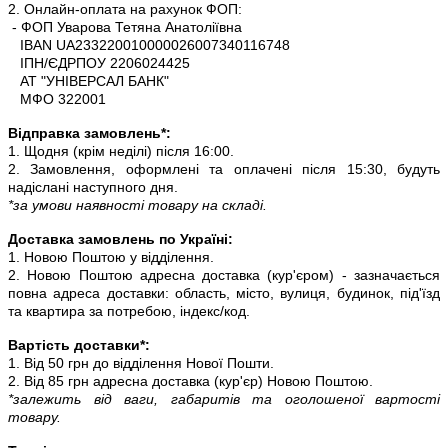
2. Онлайн-оплата на рахунок ФОП:
- ФОП Уварова Тетяна Анатоліївна
IBAN UA233220010000026007340116748
ІПН/ЄДРПОУ 2206024425
АТ "УНІВЕРСАЛ БАНК"
МФО 322001
Відправка замовлень*:
1. Щодня (крім неділі) після 16:00.
2. Замовлення, оформлені та оплачені після 15:30, будуть
надіслані наступного дня.
*за умови наявності товару на складі.
Доставка замовлень по Україні:
1. Новою Поштою у відділення.
2. Новою Поштою адресна доставка (кур'єром) - зазначається
повна адреса доставки: область, місто, вулиця, будинок, під'їзд
та квартира за потребою, індекс/код.
Вартість доставки*:
1. Від 50 грн до відділення Нової Пошти.
2. Від 85 грн адресна доставка (кур'єр) Новою Поштою.
*залежить від ваги, габаритів та оголошеної вартості
товару.