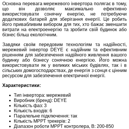
Основна перевага мережевого інвертора полягає в тому,
що він дозволяє максимально ефективно
використовувати сонячну енергію, не потребуючи
додаткових батарей для зберігання енергії. Це робить
його привабливим вибором для тих, хто бажає зменшити
витрати на електроенергію та зробити свій будинок або
бізнес більш екологічним.
Завдяки своїм передовим технологіям та надійності,
мережевий інвертор DEYE є надійним та ефективним
рішенням для забезпечення надійного живлення вашого
будинку або бізнесу сонячною енергією. Його можна
використовувати як у великих міських будівлях, так і в
сільських домогосподарствах, де енергія з сонця є цінним
ресурсом для забезпечення електричної енергії.
Характеристики:
Тип інвертора: мережевий
Виробник (бренд): DEYE
Кількість фаз: 3
Кількість входів: 6
Паралельне підключення: так
Кількість МРРТ трекерів: 2
Діапазон роботи МРРТ контролера, В: 200-850