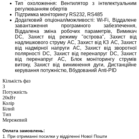
Тип охоложення: Вентилятор з інтелектуальним
регулюванням обертів
Підтримка моніторингу
RS232, RS485
Додатковий опціонал/можливості: Wi-Fi, Віддалене
завантаження програмного забезпечення,
Віддалена зміна робочих параметрів, Вимикач
DC, Захист від режиму "острова", Захист від
надлишкового струму AC, Захист від КЗ AC, Захист
від надмірної напруги AC, Захист від зворотної
полярності DC, Захист від перенапруг DC, Захист
від перенапруг AC, Блок моніторингу струмів
витоку, Захист від виникнення дуги, Дистанційне
керування потужністю, Вбудований Anti-PID
Кількість фаз
3
Потужність
20кВт
Колір
Білий
Тип
Мережевий
Оплата замовлень:
1. При отриманні посилки у відділенні Нової Пошти