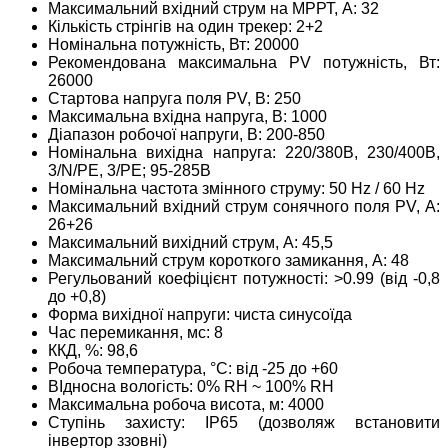
Максимальний вхідний струм на МРРТ, А: 32
Кількість стрінгів на один трекер: 2+2
Номінальна потужність, Вт: 20000
Рекомендована максимальна PV потужність, Вт:
26000
Стартова напруга поля PV, В: 250
Максимальна вхідна напруга, В: 1000
Діапазон робочої напруги, В: 200-850
Номінальна вихідна напруга: 220/380В, 230/400В,
3/N/PE, 3/PE; 95-285В
Номінальна частота змінного струму: 50 Hz / 60 Hz
Максимальний вхідний струм сонячного поля PV, А:
26+26
Максимальний вихідний струм, А: 45,5
Максимальний струм короткого замикання, А: 48
Регульований коефіцієнт потужності: >0.99 (від -0,8
до +0,8)
Форма вихідної напруги: чиста синусоїда
Час перемикання, мс: 8
ККД, %: 98,6
Робоча температура,
°C: від -25 до +60
ВІдносна вологість: 0% RH ~ 100% RH
Максимальна робоча висота, м: 4000
Ступінь захисту: ІР65 (дозволяж встановити
інвертор ззовні)