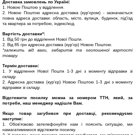
Доставка замовлень по Україні:
1. Новою Поштою у відділення.
2. Новою Поштою адресна доставка (кур'єром) - зазначається
повна адреса доставки: область, місто, вулиця, будинок, під'їзд
та квартира за потребою, індекс/код.
Вартість доставки*:
1. Від 50 грн до відділення Нової Пошти.
2. Від 85 грн адресна доставка (кур'єр) Новою Поштою.
*залежить від ваги, габаритів та оголошеної вартості
товару.
Термін доставки:
1. У відділення Нової Пошти 1-3 дні з моменту відправки зі
складу.
2. Адресна доставка (кур'єр) Новою Поштою 1-3 дні з моменту
відправки зі складу.
Відстежити посилку можна за номером ТТН, який, за
потреби, наш менеджер надішле Вам.
Якщо товар загубився при доставці, рекомендуємо
наступне:
1. Обов'язково зателефонуйте нам і поясніть ситуацію, ми
намагатимемося відстежити посилку.
2. У випадку, якщо посилка справді загубилася, ми зв'яжемося з