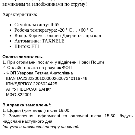
вимикачем та запобіжниками по струму!
Характеристика:
Ступінь захисту: IP65
Робоча температура: -20 ° C ... +60 ° C
Колір: Корпус - білий / Дверцята - прозорі
Автоматика: TAXNELE
Щиток: ETI
Оплата замовлень:
1. При отриманні посилки у відділенні Нової Пошти
2. Онлайн-оплата на рахунок ФОП:
- ФОП Уварова Тетяна Анатоліївна
IBAN UA233220010000026007340116748
ІПН/ЄДРПОУ 2206024425
АТ "УНІВЕРСАЛ БАНК"
МФО 322001
Відправка замовлень*:
1. Щодня (крім неділі) після 16:00.
2. Замовлення, оформлені та оплачені після 15:30, будуть
надіслані наступного дня.
*за умови наявності товару на складі.