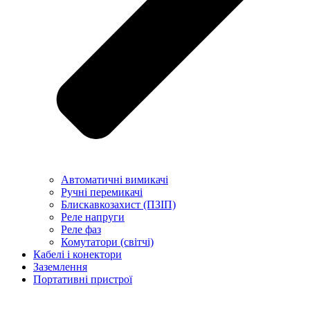
Автоматичні вимикачі
Ручні перемикачі
Блискавкозахист (ПЗІП)
Реле напруги
Реле фаз
Комутатори (світчі)
Кабелі і конектори
Заземлення
Портативні пристрої