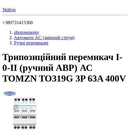
Увійти
+380731415360
photonenergy
Автомати AC (змінний струм)
Ручні перемикачі
Трипозиційний перемикач I-
0-II (ручний АВР) АС
TOMZN TO319G 3P 63A 400V