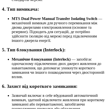
4.
Тип вимикача:
MTS Dual Power Manual Transfer Isolating Switch
—
механічний вимикач для ручного перемикання між
двома джерелами електроживлення (основне та
резервне). Підходить для ситуацій, де потрібно
здійснити ізоляцію від мережі перед підключенням
іншого джерела енергії.
5.
Тип блокування (Interlock):
Механічне блокування (Interlock)
— запобігає
одночасному підключенню двох джерел живлення до
навантаження, що допомагає уникнути короткого
замикання чи іншого пошкодження через двосторонній
вплив.
6.
Захист від короткого замикання:
Зазвичай включає в себе вбудований автоматичний
вимикач, здатний відключити живлення при короткому
замиканні або перевантаженні, запобігаючи
пошкодженню проводки або обладнання.