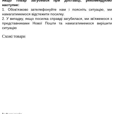
Якщо товар загубився при доставці, рекомендуємо
наступне:
1. Обов'язково зателефонуйте нам і поясніть ситуацію, ми
намагатимемося відстежити посилку.
2. У випадку, якщо посилка справді загубилася, ми зв'яжемося з
представниками Нової Пошти та намагатимемося вирішити
ситуацію
Схожі товари