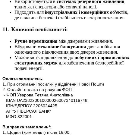
Використовується в
системах резервного живлення
,
таких як генератори або сонячні панелі.
Підходить для
індустріальних і комерційних об'єктів
,
де важлива безпека і стабільність електропостачання.
11.
Ключові особливості:
Ручне перемикання
між джерелами живлення.
Вбудоване
механічне блокування
для запобігання
одночасного підключення двох джерел живлення.
Можливість підключення до
побутових і промислових
електричних мереж
для забезпечення безперебійної
подачі енергії.
Оплата замовлень:
1. При отриманні посилки у відділенні Нової Пошти
2. Онлайн-оплата на рахунок ФОП:
- ФОП Уварова Тетяна Анатоліївна
IBAN UA233220010000026007340116748
ІПН/ЄДРПОУ 2206024425
АТ "УНІВЕРСАЛ БАНК"
МФО 322001
Відправка замовлень*:
1. Щодня (крім неділі) після 16:00.