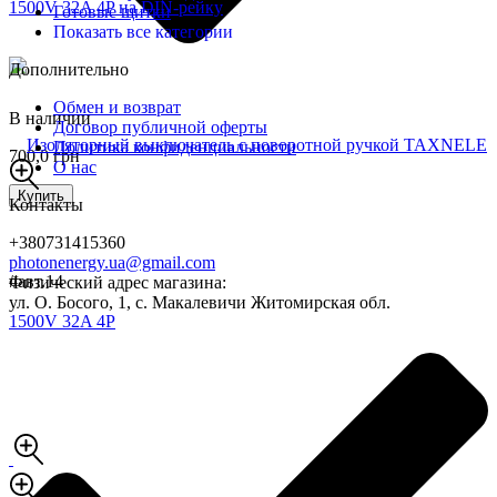
Готовые щитки
Показать все категории
Дополнительно
Обмен и возврат
В наличии
Договор публичной оферты
Политика конфиденциальности
700,0 грн
О нас
Купить
Контакты
+380731415360
photonenergy.ua@gmail.com
#авт.14
Физический адрес магазина:
ул. О. Босого, 1, с. Макалевичи Житомирская обл.