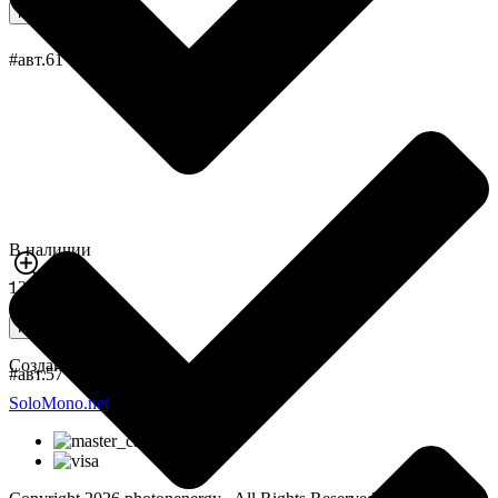
Купить
#авт.61
В наличии
1300,0 грн
Купить
Создание интернет-магазина
#авт.57
SoloMono.net