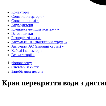
Конектори
Сонячні інвертори
»
Сонячні панелі
»
Акумулятори
Комплектуючі для монтажу
»
Готові щитки
Розподільчі щитки
Автомати DC (постійний струм)
»
Автомати AC (змінний струм)
»
Кабелі і конектори
Всі категорії
»
photonenergy
Системи захисту
Запобігання потопу
Кран перекриття води з диста