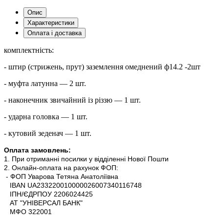
Опис
Характеристики
Оплата і доставка
комплектність:
- штир (стрижень, прут) заземлення омеднений ф14.2 -2шт
- муфта латунна — 2 шт.
- наконечник звичайний із різзю — 1 шт.
- ударна головка — 1 шт.
- кутовий зеденач — 1 шт.
Оплата замовлень:
1. При отриманні посилки у відділенні Нової Пошти
2. Онлайн-оплата на рахунок ФОП:
- ФОП Уварова Тетяна Анатоліївна
IBAN UA233220010000026007340116748
ІПН/ЄДРПОУ 2206024425
АТ "УНІВЕРСАЛ БАНК"
МФО 322001