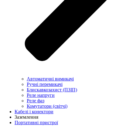
Автоматичні вимикачі
Ручні перемикачі
Блискавкозахист (ПЗІП)
Реле напруги
Реле фаз
Комутатори (світчі)
Кабелі і конектори
Заземлення
Портативні пристрої