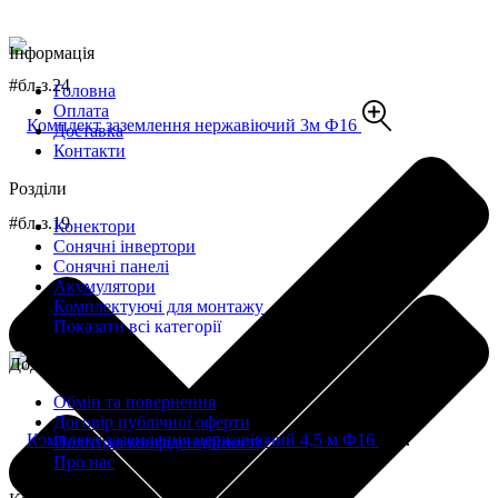
Інформація
#бл-з.24
Головна
Оплата
Доставка
Контакти
Розділи
#бл-з.19
Конектори
Сонячні інвертори
Сонячні панелі
Акумулятори
Комплектуючі для монтажу
Показати всі категорії
Додатково
Обмін та повернення
Договір публічної оферти
Політика конфіденційності
Про нас