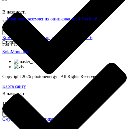
В наявності
3300,0 грн
Купити
Комплект заземлення нержавіючий 4,5 м Ф16
Створення інтернет-магазину
#бл-з.17
SoloMono.net
Copyright 2026 photonenergy . All Rights Reserved
Карта сайту
В наявності
110,0 грн
Купити
Смуга заземлення оцинкована 25х4