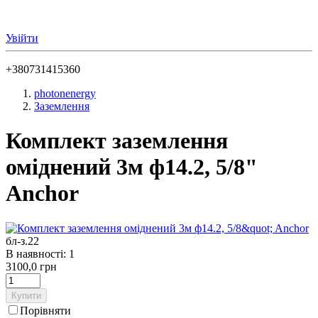
Увійти
+380731415360
photonenergy
Заземлення
Комплект заземлення
оміднений 3м ф14.2, 5/8"
Anchor
бл-з.22
В наявності: 1
3100,0 грн
Купити
Порівняти