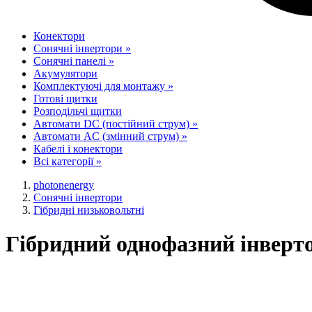
Конектори
Сонячні інвертори
»
Сонячні панелі
»
Акумулятори
Комплектуючі для монтажу
»
Готові щитки
Розподільчі щитки
Автомати DC (постійний струм)
»
Автомати AC (змінний струм)
»
Кабелі і конектори
Всі категорії
»
photonenergy
Сонячні інвертори
Гібридні низьковольтні
Гібридний однофазний інвер