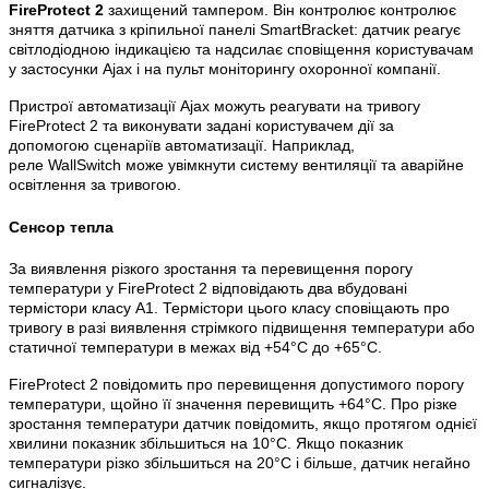
FireProtect 2
захищений тампером. Він контролює контролює
зняття датчика з кріпильної панелі SmartBracket: датчик реагує
світлодіодною індикацією та надсилає сповіщення користувачам
у застосунки Ajax і на пульт моніторингу охоронної компанії.
Пристрої автоматизації Ajax можуть реагувати на тривогу
FireProtect 2 та виконувати задані користувачем дії за
допомогою сценаріїв автоматизації. Наприклад,
реле WallSwitch може увімкнути систему вентиляції та аварійне
освітлення за тривогою.
Сенсор тепла
За виявлення різкого зростання та перевищення порогу
температури у FireProtect 2 відповідають два вбудовані
термістори класу А1. Термістори цього класу сповіщають про
тривогу в разі виявлення стрімкого підвищення температури або
статичної температури в межах від +54°C до +65°C.
FireProtect 2 повідомить про перевищення допустимого порогу
температури, щойно її значення перевищить +64°C. Про різке
зростання температури датчик повідомить, якщо протягом однієї
хвилини показник збільшиться на 10°C. Якщо показник
температури різко збільшиться на 20°C і більше, датчик негайно
сигналізує.