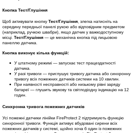
Кнопка Тест/Глушіння
Щоб активувати кнопку
Тест/Глушіння
, злегка натисніть на
середину передньої панелі рукою або відповідним предметом
(наприклад, ручкою швабри), якщо датчик у важкодоступному
місці.
Тест/Глушіння
— це механічна кнопка під лицьовою
панеллю датчика.
Кнопка виконує кілька функцій:
У штатному режимі — запускає тест працездатності
датчика.
У разі тривоги — приглушує тривогу датчика або синхронну
тривогу всіх пожежних датчиків системи на 10 хвилин.
При наявності несправності або низькому рівні заряду
батареї — глушить звукову та світлодіодну індикацію на 12
годин.
Синхронна тривога пожежних датчиків
Усі пожежні датчики лінійки FireProtect 2 підтримують функцію
синхронної тривоги. Функція активує вбудовані сирени всіх
пожежних датчиків у системі, щойно хоча б один із пожежних