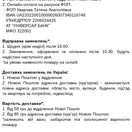
2. Онлайн-оплата на рахунок ФОП:
- ФОП Уварова Тетяна Анатоліївна
IBAN UA233220010000026007340116748
ІПН/ЄДРПОУ 2206024425
АТ "УНІВЕРСАЛ БАНК"
МФО 322001
Відправка замовлень*:
1. Щодня (крім неділі) після 16:00.
2. Замовлення, оформлені та оплачені після 15:30, будуть
надіслані наступного дня.
*за умови наявності товару на складі.
Доставка замовлень по Україні:
1. Новою Поштою у відділення.
2. Новою Поштою адресна доставка (кур'єром) - зазначається
повна адреса доставки: область, місто, вулиця, будинок, під'їзд
та квартира за потребою, індекс/код.
Вартість доставки*:
1. Від 50 грн до відділення Нової Пошти.
2. Від 85 грн адресна доставка (кур'єр) Новою Поштою.
*залежить від ваги, габаритів та оголошеної вартості
товару.