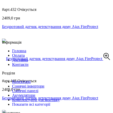
#арт.432
Очікується
2409,0 грн
Бездротовий датчик детектування диму Ajax FireProtect
Інформація
Головна
Оплата
Доставка
Контакти
Розділи
#арт.448
Очікується
Конектори
Сонячні інвертори
2409,0 грн
Сонячні панелі
Акумулятори
Бездротовий датчик детектування диму Ajax FireProtect
Комплектуючі для монтажу
Показати всі категорії
Додатково