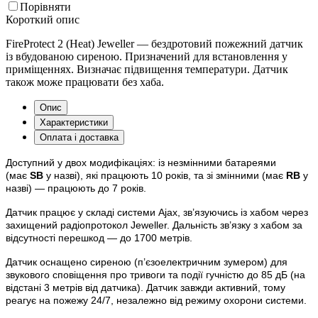
Порівняти
Короткий опис
FireProtect 2 (Heat) Jeweller — бездротовий пожежний датчик
із вбудованою сиреною. Призначений для встановлення у
приміщеннях. Визначає підвищення температури. Датчик
також може працювати без хаба.
Опис
Характеристики
Оплата і доставка
Доступний у двох модифікаціях: із незмінними батареями
(має
SB
у назві), які працюють 10 років, та зі змінними (має
RB
у
назві) — працюють до 7 років.
Датчик працює у складі системи Ajax, зв’язуючись із хабом через
захищений радіопротокол Jeweller. Дальність зв’язку з хабом за
відсутності перешкод — до 1700 метрів.
Датчик оснащено сиреною (п’єзоелектричним зумером) для
звукового сповіщення про тривоги та події гучністю до 85 дБ (на
відстані 3 метрів від датчика). Датчик завжди активний, тому
реагує на пожежу 24/7, незалежно від режиму охорони системи.