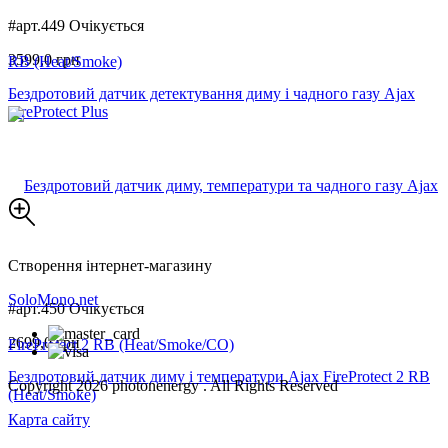
#арт.449
Очікується
3599,0 грн
Бездротовий датчик детектування диму і чадного газу Ajax
FireProtect Plus
Створення інтернет-магазину
SoloMono.net
#арт.450
Очікується
2699,0 грн
Бездротовий датчик диму і температури Ajax FireProtect 2 RB
Copyright 2026 photonenergy . All Rights Reserved
(Heat/Smoke)
Карта сайту