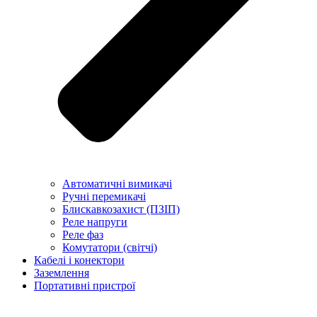
Автоматичні вимикачі
Ручні перемикачі
Блискавкозахист (ПЗІП)
Реле напруги
Реле фаз
Комутатори (світчі)
Кабелі і конектори
Заземлення
Портативні пристрої