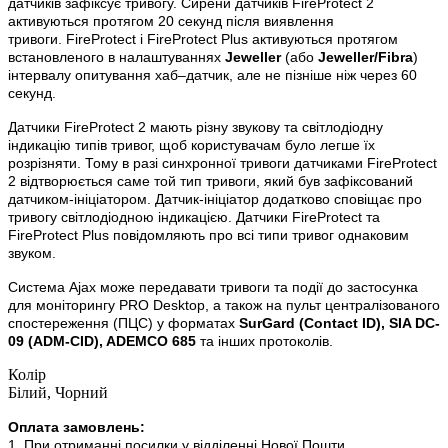
датчиків зафіксує тривогу. Сирени датчиків FireProtect 2
активуються протягом 20 секунд після виявлення
тривоги. FireProtect і FireProtect Plus активуються протягом
встановленого в налаштуваннях
Jeweller
(або
Jeweller/Fibra
)
інтервалу опитування хаб–датчик, але не пізніше ніж через 60
секунд.
Датчики FireProtect 2 мають різну звукову та світлодіодну
індикацію типів тривог, щоб користувачам було легше їх
розрізняти. Тому в разі синхронної тривоги датчиками FireProtect
2 відтворюється саме той тип тривоги, який був зафіксований
датчиком-ініціатором. Датчик-ініціатор додатково сповіщає про
тривогу світлодіодною індикацією. Датчики FireProtect та
FireProtect Plus повідомляють про всі типи тривог однаковим
звуком.
Система Ajax може передавати тривоги та події до застосунка
для моніторингу PRO Desktop, а також на пульт централізованого
спостереження (ПЦС) у форматах
SurGard (Contact ID), SIA DC-
09 (ADM-CID), ADEMCO 685
та інших протоколів.
Колір
Білий, Чорний
Оплата замовлень:
1. При отриманні посилки у відділенні Нової Пошти