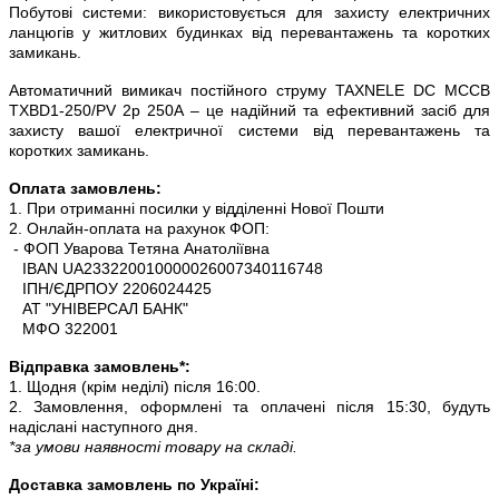
Побутові системи: використовується для захисту електричних
ланцюгів у житлових будинках від перевантажень та коротких
замикань.
Автоматичний вимикач постійного струму TAXNELE DC MCCB
TXBD1-250/PV 2p 250A – це надійний та ефективний засіб для
захисту вашої електричної системи від перевантажень та
коротких замикань.
Оплата замовлень:
1. При отриманні посилки у відділенні Нової Пошти
2. Онлайн-оплата на рахунок ФОП:
- ФОП Уварова Тетяна Анатоліївна
IBAN UA233220010000026007340116748
ІПН/ЄДРПОУ 2206024425
АТ "УНІВЕРСАЛ БАНК"
МФО 322001
Відправка замовлень*:
1. Щодня (крім неділі) після 16:00.
2. Замовлення, оформлені та оплачені після 15:30, будуть
надіслані наступного дня.
*за умови наявності товару на складі.
Доставка замовлень по Україні: