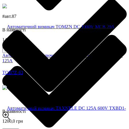
#авт.87
В наявності
1410,0 грн
Купити
Автоматический выключатель TOMZN 2P DC MCCB 1000V
125A
В наявності
1200,0 грн