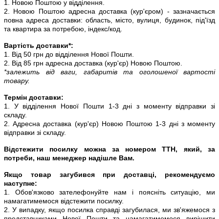
1. Новою Поштою у відділення.
2. Новою Поштою адресна доставка (кур'єром) - зазначається
повна адреса доставки: область, місто, вулиця, будинок, під'їзд
та квартира за потребою, індекс/код.
Вартість доставки*:
1. Від 50 грн до відділення Нової Пошти.
2. Від 85 грн адресна доставка (кур'єр) Новою Поштою.
*залежить від ваги, габаритів та оголошеної вартості
товару.
Термін доставки:
1. У відділення Нової Пошти 1-3 дні з моменту відправки зі
складу.
2. Адресна доставка (кур'єр) Новою Поштою 1-3 дні з моменту
відправки зі складу.
Відстежити посилку можна за номером ТТН, який, за
потреби, наш менеджер надішле Вам.
Якщо товар загубився при доставці, рекомендуємо
наступне:
1. Обов'язково зателефонуйте нам і поясніть ситуацію, ми
намагатимемося відстежити посилку.
2. У випадку, якщо посилка справді загубилася, ми зв'яжемося з
представниками Нової Пошти та намагатимемося вирішити