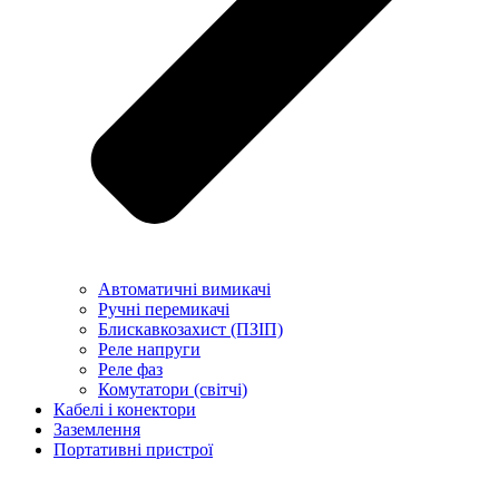
Автоматичні вимикачі
Ручні перемикачі
Блискавкозахист (ПЗІП)
Реле напруги
Реле фаз
Комутатори (світчі)
Кабелі і конектори
Заземлення
Портативні пристрої