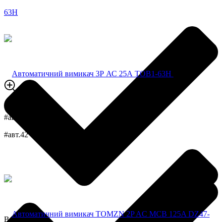
#авт.37
#авт.42
В наявності