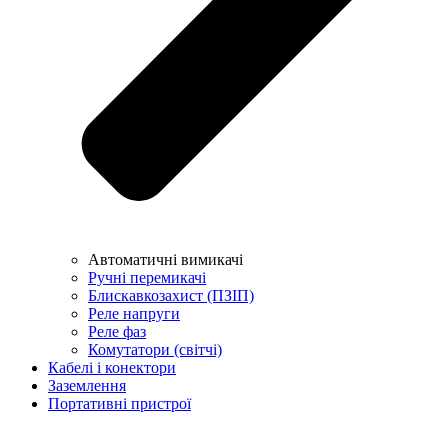
Автоматичні вимикачі
Ручні перемикачі
Блискавкозахист (ПЗІП)
Реле напруги
Реле фаз
Комутатори (світчі)
Кабелі і конектори
Заземлення
Портативні пристрої