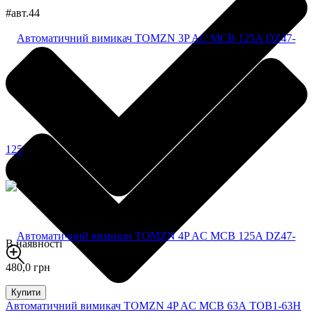
#авт.44
В наявності
480,0 грн
Купити
Автоматичний вимикач TOMZN 4P AC MCB 63А TOB1-63H