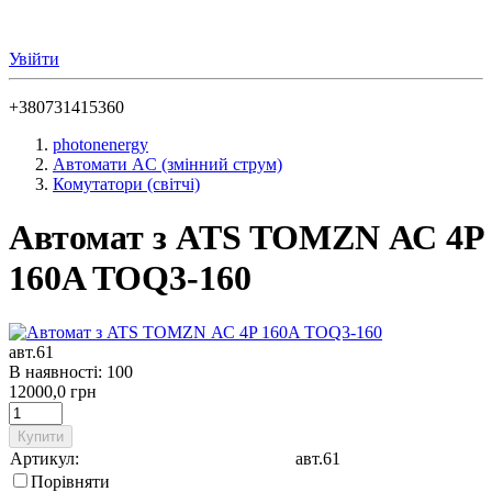
Увійти
+380731415360
photonenergy
Автомати AC (змінний струм)
Комутатори (світчі)
Автомат з ATS TOMZN АС 4P
160A TOQ3-160
авт.61
В наявності: 100
12000,0 грн
Купити
Артикул:
авт.61
Порівняти