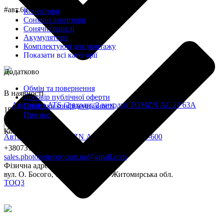
#авт.63
Конектори
Сонячні інвертори
Сонячні панелі
Акумулятори
Комплектуючі для монтажу
Показати всі категорії
Додатково
Обмін та повернення
В наявності
Договір публічної оферти
Політика конфіденційності
19200,0 грн
Про нас
Купити
Контакти
Автомат з ATS TOMZN АС 4P 600A TOQ3-600
+380731415360
sales.photonenergy.com.ua@gmail.com
Фізична адреса магазину:
вул. О. Босого, 1, с. Макалевичі Житомирська обл.