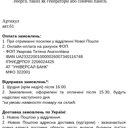
енергії, таких як генератори або сонячні панелі.
Артикул
авт.61
Оплата замовлень:
1. При отриманні посилки у відділенні Нової Пошти
2. Онлайн-оплата на рахунок ФОП:
- ФОП Уварова Тетяна Анатоліївна
IBAN UA233220010000026007340116748
ІПН/ЄДРПОУ 2206024425
АТ "УНІВЕРСАЛ БАНК"
МФО 322001
Відправка замовлень*:
1. Щодня (крім неділі) після 16:00.
2. Замовлення, оформлені та оплачені після 15:30, будуть
надіслані наступного дня.
*за умови наявності товару на складі.
Доставка замовлень по Україні:
1. Новою Поштою у відділення.
2. Новою Поштою адресна доставка (кур'єром) - зазначається
повна адреса доставки: область, місто, вулиця, будинок, під'їзд