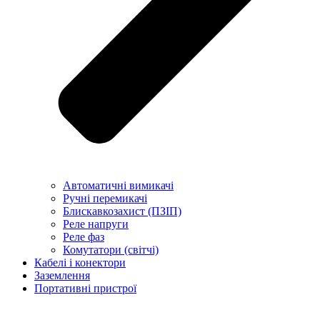
Автоматичні вимикачі
Ручні перемикачі
Блискавкозахист (ПЗІП)
Реле напруги
Реле фаз
Комутатори (світчі)
Кабелі і конектори
Заземлення
Портативні пристрої