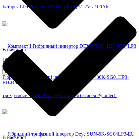
Батарея LiFePo4 Deye BOS-GM5.1, 51.2V - 100Ah
В наявності
189468,0 грн
Купити
Гібридний однофазний інвертор Deye SUN-30K-SG01HP3-
EU-BM3
В наявності