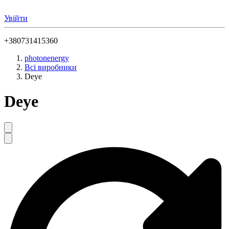
Увійти
+380731415360
photonenergy
Всі виробники
Deye
Deye