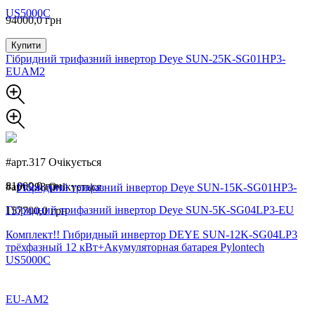
94000,0 грн
Купити
Гібридний трифазний інвертор Deye SUN-25K-SG01HP3-
EUAM2
#арт.317
Очікується
81000,0 грн
#арт.298
Очікується
Гібридний трифазний інвертор Deye SUN-5K-SG04LP3-EU
157700,0 грн
Комплект!! Гибридный инвертор DEYE SUN-12K-SG04LP3
трёхфазный 12 кВт+Акумуляторная батарея Pylontech
US5000C