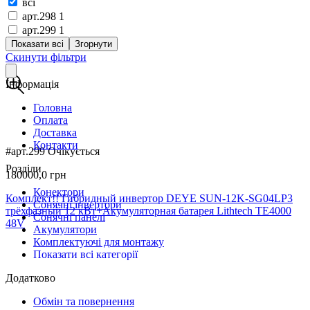
всі
арт.298
1
арт.299
1
Показати всі
Згорнути
Скинути фільтри
Інформація
Головна
Оплата
Доставка
Контакти
#арт.299
Очікується
Розділи
180000,0 грн
Конектори
Комплект!! Гибридный инвертор DEYE SUN-12K-SG04LP3
Сонячні інвертори
трёхфазный 12 кВт+Акумуляторная батарея Lithtech TE4000
Сонячні панелі
48V
Акумулятори
Комплектуючі для монтажу
Показати всі категорії
Додатково
Обмін та повернення