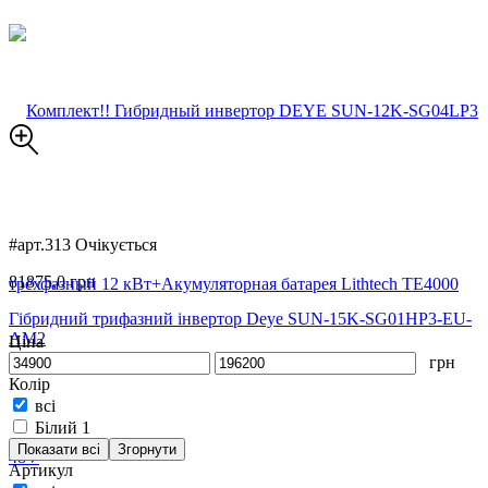
#арт.313
Очікується
81875,0 грн
Гібридний трифазний інвертор Deye SUN-15K-SG01HP3-EU-
AM2
Ціна
грн
Колір
всі
Білий
1
Показати всі
Згорнути
Артикул