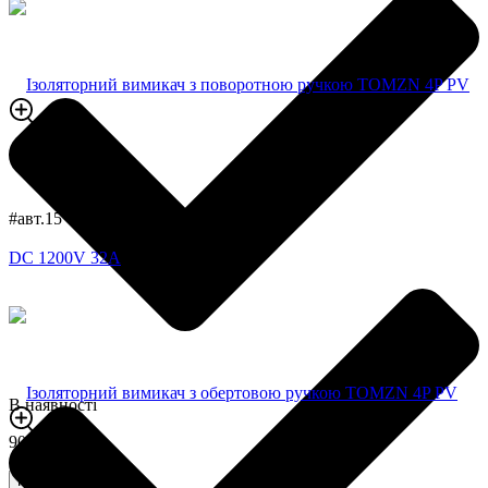
#авт.15
В наявності
900,0 грн
Купити