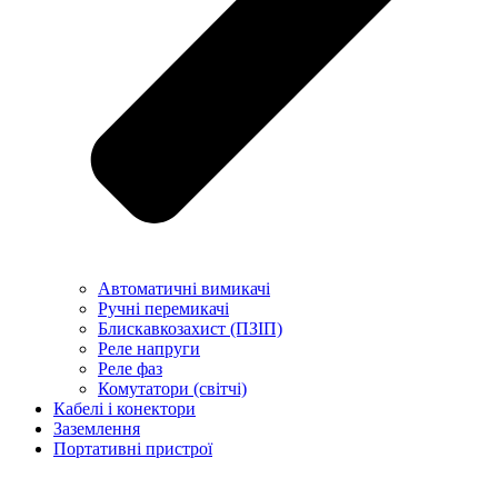
Автоматичні вимикачі
Ручні перемикачі
Блискавкозахист (ПЗІП)
Реле напруги
Реле фаз
Комутатори (світчі)
Кабелі і конектори
Заземлення
Портативні пристрої