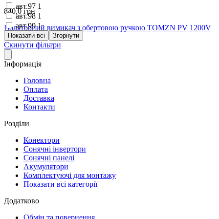
авт.97
1
840,0 грн
авт.98
1
авт.99
1
Ізоляторний вимикач з обертовою ручкою TOMZN PV 1200V
Показати всі
Згорнути
DC 32A
Скинути фільтри
Інформація
Головна
Оплата
Доставка
Контакти
Розділи
Конектори
Сонячні інвертори
Сонячні панелі
Акумулятори
Комплектуючі для монтажу
Показати всі категорії
Додатково
Обмін та повернення