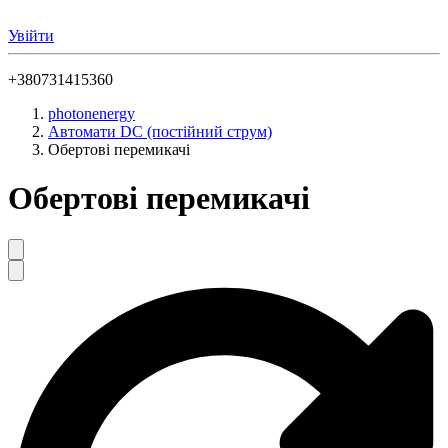
Увійти
+380731415360
photonenergy
Автомати DC (постійний струм)
Обертові перемикачі
Обертові перемикачі